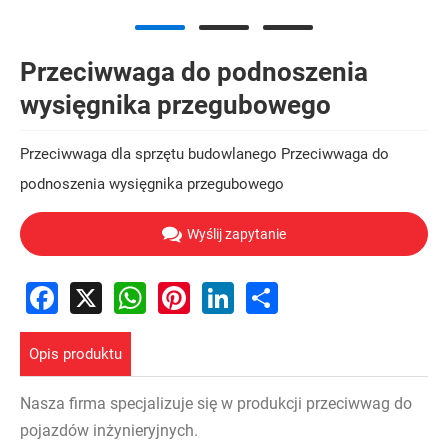
Przeciwwaga do podnoszenia
wysięgnika przegubowego
Przeciwwaga dla sprzętu budowlanego Przeciwwaga do
podnoszenia wysięgnika przegubowego
Wyślij zapytanie
Facebook
X
WhatsApp
Pinterest
LinkedIn
Share
Opis produktu
Nasza firma specjalizuje się w produkcji przeciwwag do
pojazdów inżynieryjnych.