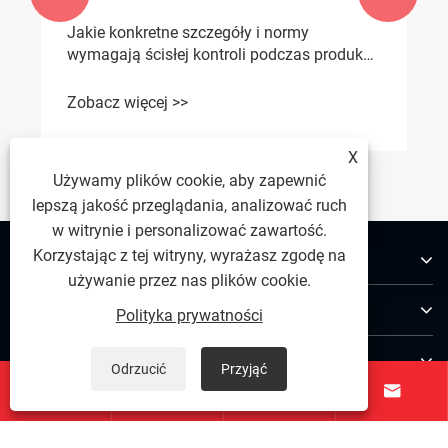
Jakie konkretne szczegóły i normy
wymagają ścisłej kontroli podczas produkcji
na zamówienie w przypadku zakupu
żeliwnych przeciwwag do koparek
Zobacz więcej >>
przeznaczonych na eksport?
X
Używamy plików cookie, aby zapewnić
lepszą jakość przeglądania, analizować ruch
w witrynie i personalizować zawartość.
Korzystając z tej witryny, wyrażasz zgodę na
O nas
używanie przez nas plików cookie.
Produkty
Polityka prywatności
Skontaktuj się z nami
Odrzucić
Przyjąć




PODĄŻAJ ZA NAMI