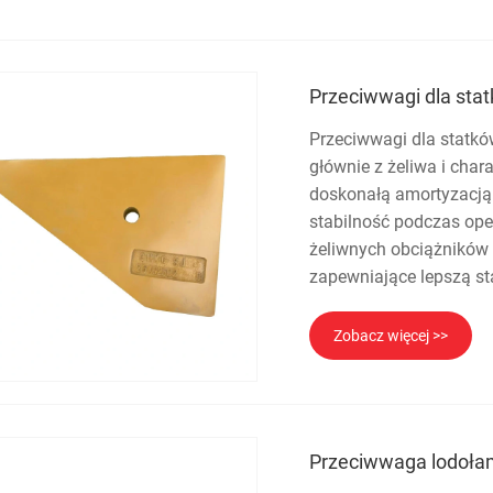
Przeciwwagi dla st
Przeciwwagi dla statk
głównie z żeliwa i char
doskonałą amortyzacją.
stabilność podczas ope
żeliwnych obciążników
zapewniające lepszą st
Zobacz więcej >>
Przeciwwaga lodoł