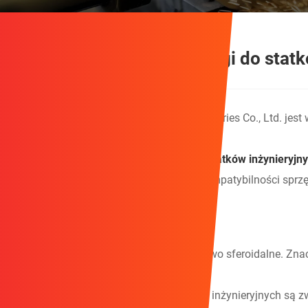
Niestandardowe przeciwwagi do statk
Zunhua
ShengjianFanrong
Machinery Accessories Co., Ltd. jes
Chiny.
ShengjianFanrong jest trwały
Przeciwwagi statków inżynieryjn
przed wiatrem i falami oraz zapewnienia kompatybilności sprzę
Jakie są zalety produktu?
1. Materiały obejmują żeliwo, surówkę i żeliwo sferoidalne. Z
amortyzacją.
2. Zaawansowane przeciwwagi do statków inżynieryjnych są zwy