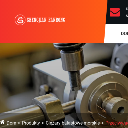
E
s
DO
Dom
Produkty
Ciężary balastowe morskie
Przeciwwag