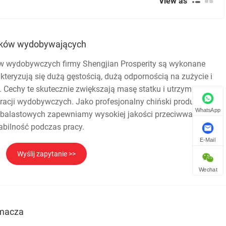
View as
atków wydobywających
ów wydobywczych firmy Shengjian Prosperity są wykonane
akteryzują się dużą gęstością, dużą odpornością na zużycie i
 Cechy te skutecznie zwiększają masę statku i utrzymują
racji wydobywczych. Jako profesjonalny chiński producent
WhatsApp
 balastowych zapewniamy wysokiej jakości przeciwwagi,
abilność podczas pracy.
E-Mail
Wyślij zapytanie >>
Wechat
amacza