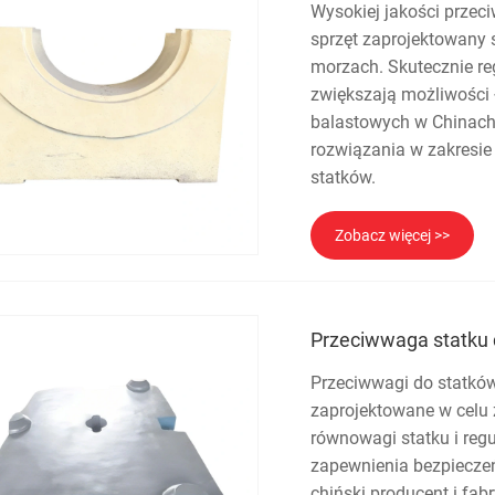
Wysokiej jakości przec
sprzęt zaprojektowany 
morzach. Skutecznie reg
zwiększają możliwości
balastowych w Chinach
rozwiązania w zakresie
statków.
Zobacz więcej >>
Przeciwwaga statku
Przeciwwagi do statków
zaprojektowane w celu
równowagi statku i regu
zapewnienia bezpieczeń
chiński producent i fa