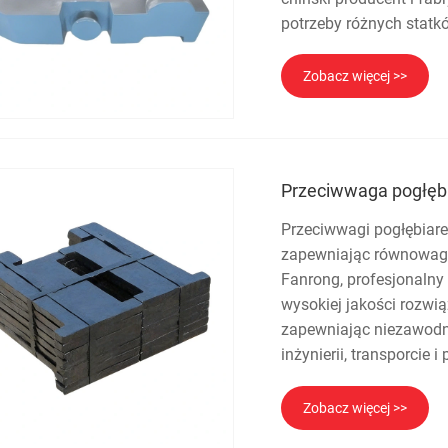
potrzeby różnych statk
Zobacz więcej >>
Przeciwwaga pogłębi
Przeciwwagi pogłębiare
zapewniając równowagę 
Fanrong, profesjonalny
wysokiej jakości rozwi
zapewniając niezawodn
inżynierii, transporcie
Zobacz więcej >>