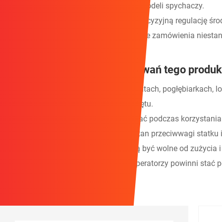
rysunkami, spełniając potrzeby różnych modeli spychaczy.
3. Nieregularna konstrukcja umożliwia precyzyjną regulację śro
4. Spersonalizowany projekt; Mile widziane zamówienia niest
Jakie są scenariusze zastosowań tego produk
Typy statków: Szeroko stosowane w jachtach, pogłębiarkach, l
przed przechyleniem i wyważeniem sprzętu.
Jakie środki ostrożności należy zachować podczas korzystania
1. Przed rozpoczęciem pracy sprawdź stan przeciwwagi statku i
2. Części łączące (liny, łańcuchy) muszą być wolne od zużycia i
3. Podczas podnoszenia przeciwwag operatorzy powinni stać po