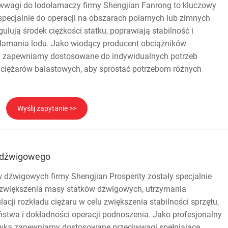
iwwagi do lodołamaczy firmy Shengjian Fanrong to kluczowy
specjalnie do operacji na obszarach polarnych lub zimnych
ulują środek ciężkości statku, poprawiają stabilność i
 łamania lodu. Jako wiodący producent obciążników
 zapewniamy dostosowane do indywidualnych potrzeb
 ciężarów balastowych, aby sprostać potrzebom różnych
Wyślij zapytanie >>
 dźwigowego
 dźwigowych firmy Shengjian Prosperity zostały specjalnie
 zwiększenia masy statków dźwigowych, utrzymania
lacji rozkładu ciężaru w celu zwiększenia stabilności sprzętu,
stwa i dokładności operacji podnoszenia. Jako profesjonalny
bryka zapewniamy dostosowane przeciwwagi spełniające