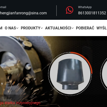
-mail
WhatsApp
hengjianfanrong@sina.com
8613001811352
M
O NAS
PRODUKTY
AKTUALNOŚCI
POBIERAĆ
WYŚL
a statku inżynieryjnego