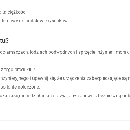
dka ciężkości.
andardowe na podstawie rysunków.
tu?
odołamaczach, łodziach podwodnych i sprzęcie inżynierii morsk
 z tego produktu?
nżynieryjnego i upewnij się, że urządzenia zabezpieczające są
 solidnie połączone.
za zasięgiem działania żurawia, aby zapewnić bezpieczną odle