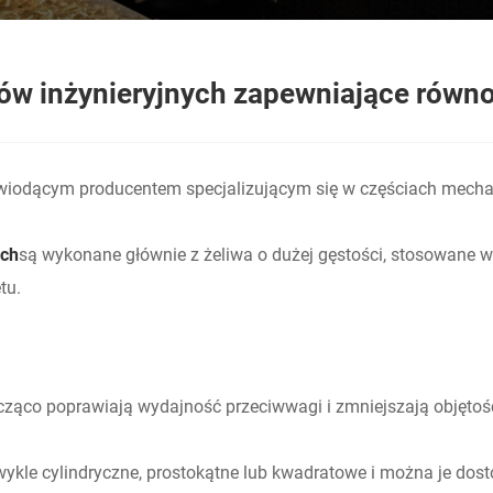
ów inżynieryjnych zapewniające równ
t wiodącym producentem specjalizującym się w częściach mecha
ych
są wykonane głównie z żeliwa o dużej gęstości, stosowane w
tu.
nacząco poprawiają wydajność przeciwwagi i zmniejszają objętoś
kle cylindryczne, prostokątne lub kwadratowe i można je dost