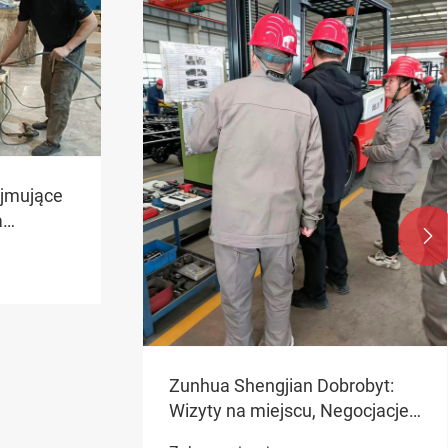
ajmujące
a

ć
woją
zonem? W
 ciężkich
wrot w
Zunhua Shengjian Dobrobyt:
Wizyty na miejscu, Negocjacje
w celu dopasowania popytu