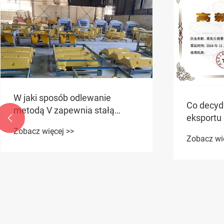
W jaki sposób odlewanie
Co decyd
metodą V zapewnia stałą
eksportu

jakość? Zunhua Shengjian
Zunhua S
Zobacz więcej >>
Fanrong publikuje
Zobacz wi
wykorzys
ustandaryzowane wytyczne
kwalifika
dotyczące dodawania środków
precyzyj
pomocniczych do topienia
przeciww