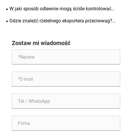
dostarczanych za granicą?
kontroli podczas produkcji na zamówienie w przypadku
W jaki sposób odlewnie mogą ściśle kontrolować
zakupu żeliwnych przeciwwag do koparek
surowce i materiały pomocnicze do odlewania metodą V?
Gdzie znaleźć rzetelnego eksportera przeciwwag?
przeznaczonych na eksport?
Kompleksowy przewodnik po wdrażaniu standardowych
Wysokiej jakości przeciwwagi Zunhua Shengjian Fanrong
specyfikacji akceptacji
są eksportowane na cały świat.
Zostaw mi wiadomość