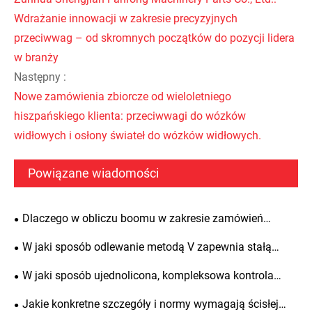
Wdrażanie innowacji w zakresie precyzyjnych
przeciwwag – od skromnych początków do pozycji lidera
w branży
Następny :
Nowe zamówienia zbiorcze od wieloletniego
hiszpańskiego klienta: przeciwwagi do wózków
widłowych i osłony świateł do wózków widłowych.
Powiązane wiadomości
Dlaczego w obliczu boomu w zakresie zamówień
infrastrukturalnych na Bliskim Wschodzie przeciwwagi
W jaki sposób odlewanie metodą V zapewnia stałą
Shengjian Fanrong cieszą się dużym uznaniem wśród
jakość? Zunhua Shengjian Fanrong publikuje
W jaki sposób ujednolicona, kompleksowa kontrola
zagranicznych klientów?
ustandaryzowane wytyczne dotyczące dodawania
procesu zapewnia jakość żeliwnych przeciwwag
Jakie konkretne szczegóły i normy wymagają ścisłej
środków pomocniczych do topienia