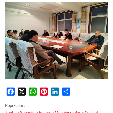
Facebook
X
WhatsApp
Pinterest
LinkedIn
Share
Poprzedni :
Zunhua Shengjian Fanrong Machinery Parts Co., Ltd.: